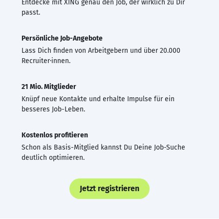
Entdecke mit XING genau den Job, der wirklich zu Dir
passt.
Persönliche Job-Angebote
Lass Dich finden von Arbeitgebern und über 20.000
Recruiter·innen.
21 Mio. Mitglieder
Knüpf neue Kontakte und erhalte Impulse für ein
besseres Job-Leben.
Kostenlos profitieren
Schon als Basis-Mitglied kannst Du Deine Job-Suche
deutlich optimieren.
Jetzt registrieren