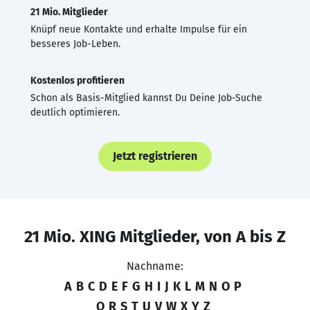
21 Mio. Mitglieder
Knüpf neue Kontakte und erhalte Impulse für ein
besseres Job-Leben.
Kostenlos profitieren
Schon als Basis-Mitglied kannst Du Deine Job-Suche
deutlich optimieren.
Jetzt registrieren
21 Mio. XING Mitglieder, von A bis Z
Nachname:
A
B
C
D
E
F
G
H
I
J
K
L
M
N
O
P
Q
R
S
T
U
V
W
X
Y
Z