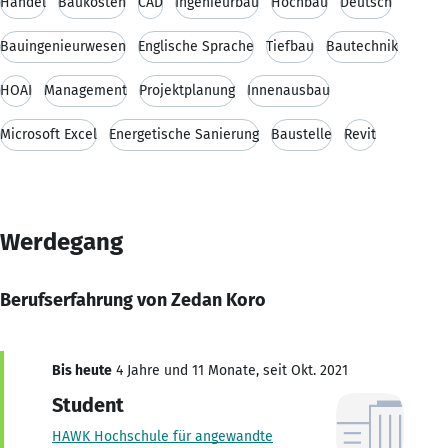
Handel
Baukosten
CAD
Ingenieurbau
Hochbau
Deutsch
Bauingenieurwesen
Englische Sprache
Tiefbau
Bautechnik
HOAI
Management
Projektplanung
Innenausbau
Microsoft Excel
Energetische Sanierung
Baustelle
Revit
Werdegang
Berufserfahrung von Zedan Koro
Bis heute
4 Jahre und 11 Monate, seit Okt. 2021
Student
HAWK Hochschule für angewandte