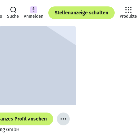
Stellenanzeige schalten
ts
Suche
Anmelden
Produkte
anzes Profil ansehen
tung GmbH