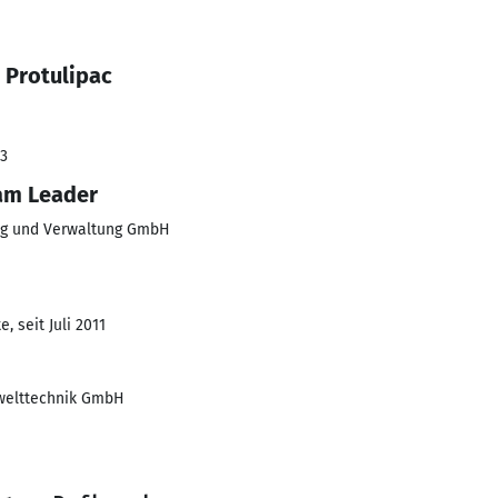
 Protulipac
23
am Leader
ng und Verwaltung GmbH
, seit Juli 2011
mwelttechnik GmbH