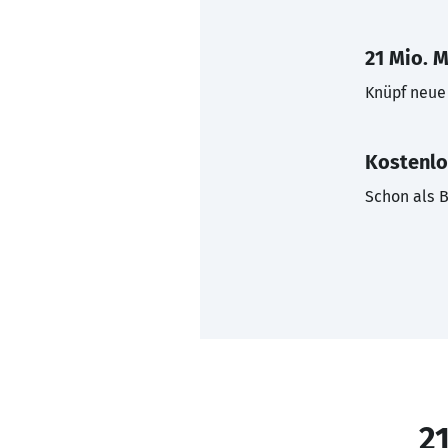
21 Mio. M
Knüpf neue 
Kostenlo
Schon als B
21