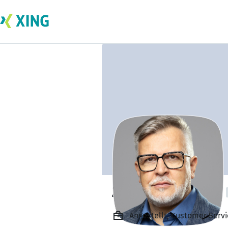
Zeljko Protulipac
Angestellt, Customer Serv