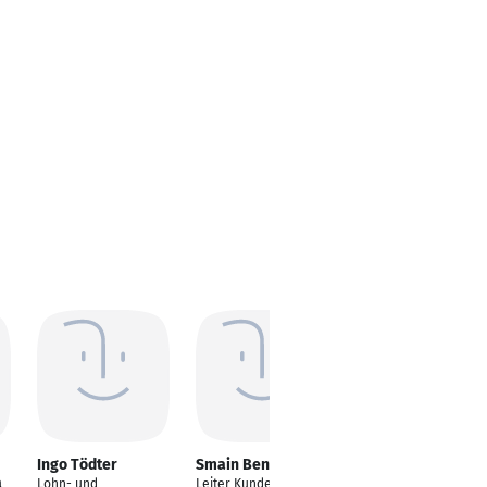
Ingo Tödter
Smain Benloucif
Henri-Charles
a
Dahlem
Lohn- und
Leiter Kundenservice