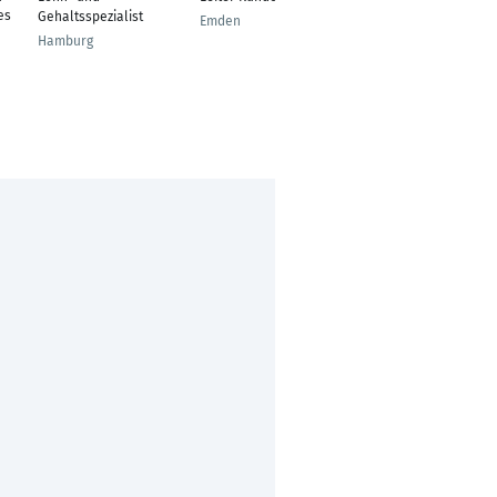
es
Geschäftsführer
Gehaltsspezialist
Emden
Basel
Hamburg