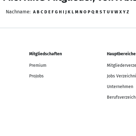
Nachname:
A
B
C
D
E
F
G
H
I
J
K
L
M
N
O
P
Q
R
S
T
U
V
W
X
Y
Z
Mitgliedschaften
Hauptbereiche
Premium
Mitgliederverz
ProJobs
Jobs Verzeichn
Unternehmen
Berufsverzeich