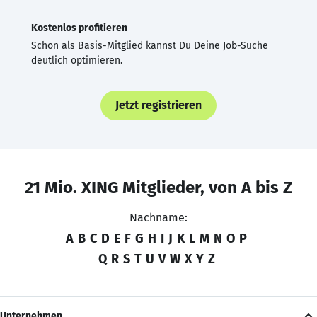
Kostenlos profitieren
Schon als Basis-Mitglied kannst Du Deine Job-Suche
deutlich optimieren.
Jetzt registrieren
21 Mio. XING Mitglieder, von A bis Z
Nachname:
A
B
C
D
E
F
G
H
I
J
K
L
M
N
O
P
Q
R
S
T
U
V
W
X
Y
Z
Unternehmen