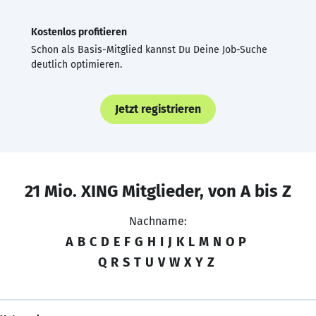
Kostenlos profitieren
Schon als Basis-Mitglied kannst Du Deine Job-Suche
deutlich optimieren.
Jetzt registrieren
21 Mio. XING Mitglieder, von A bis Z
Nachname:
A
B
C
D
E
F
G
H
I
J
K
L
M
N
O
P
Q
R
S
T
U
V
W
X
Y
Z