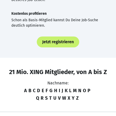
Kostenlos profitieren
Schon als Basis-Mitglied kannst Du Deine Job-Suche
deutlich optimieren.
Jetzt registrieren
21 Mio. XING Mitglieder, von A bis Z
Nachname:
A
B
C
D
E
F
G
H
I
J
K
L
M
N
O
P
Q
R
S
T
U
V
W
X
Y
Z