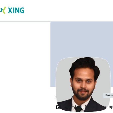
aditya rathore
Basis
Angestellt, Python Develop