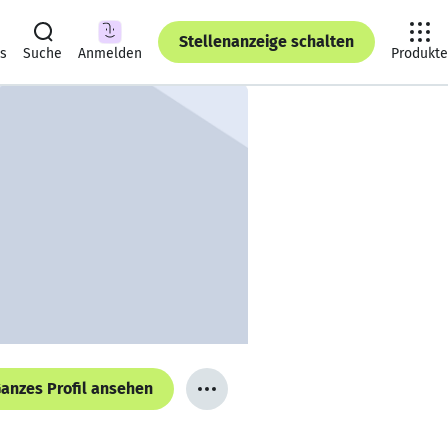
Stellenanzeige schalten
ts
Suche
Anmelden
Produkte
anzes Profil ansehen