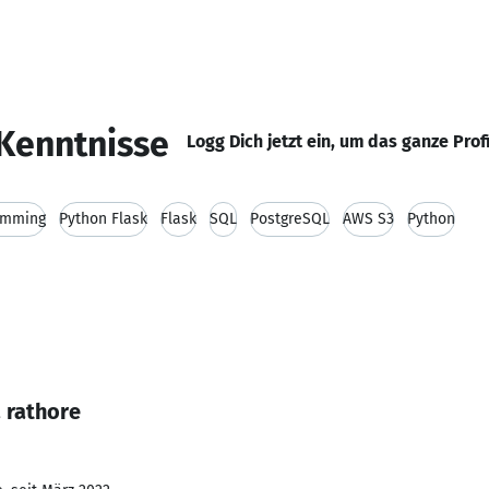
Kenntnisse
Logg Dich jetzt ein, um das ganze Prof
amming
Python Flask
Flask
SQL
PostgreSQL
AWS S3
Python
 rathore