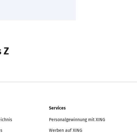
s Z
Services
eichnis
Personalgewinnung mit XING
is
Werben auf XING