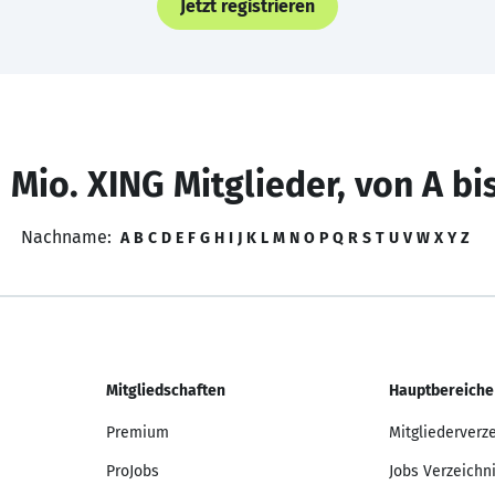
Jetzt registrieren
 Mio. XING Mitglieder, von A bi
Nachname:
A
B
C
D
E
F
G
H
I
J
K
L
M
N
O
P
Q
R
S
T
U
V
W
X
Y
Z
Mitgliedschaften
Hauptbereiche
Premium
Mitgliederverz
ProJobs
Jobs Verzeichn