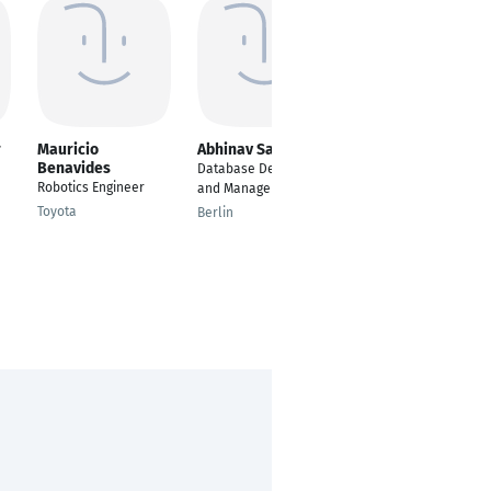
r
Mauricio
Abhinav Saxena
Chanchal
Benavides
Gopalakrishnan
Database Developer
Robotics Engineer
Machine Learning
and Manager
Engineer
Toyota
Berlin
Berlin