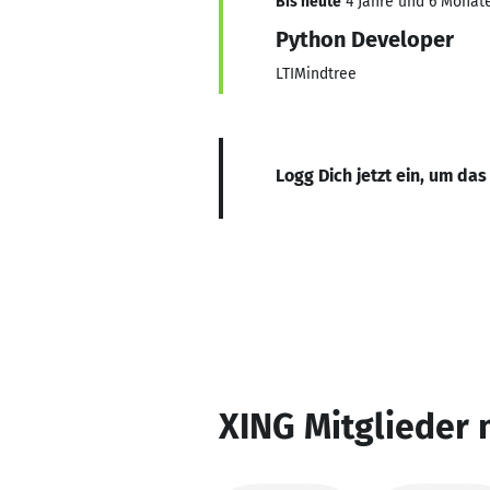
Bis heute
4 Jahre und 6 Monate
Python Developer
LTIMindtree
Logg Dich jetzt ein, um das
XING Mitglieder 