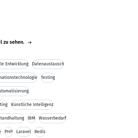
il zu sehen.
ile Entwicklung
Datenaustausch
mationstechnologie
Testing
utomatisierung
ting
Künstliche Intelligenz
standhaltung
IBM
Wasserbedarf
e
PHP
Laravel
Redis