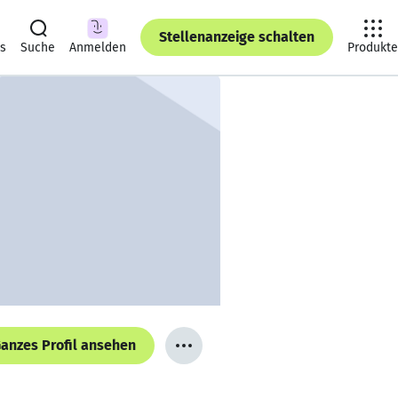
Stellenanzeige schalten
ts
Suche
Anmelden
Produkte
anzes Profil ansehen