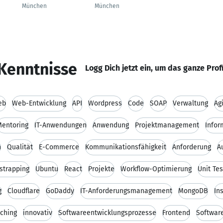
München
München
Kenntnisse
Logg Dich jetzt ein, um das ganze Prof
eb
Web-Entwicklung
API
Wordpress
Code
SOAP
Verwaltung
Ag
Mentoring
IT-Anwendungen
Anwendung
Projektmanagement
Infor
n
Qualität
E-Commerce
Kommunikationsfähigkeit
Anforderung
A
strapping
Ubuntu
React
Projekte
Workflow-Optimierung
Unit Tes
g
Cloudflare
GoDaddy
IT-Anforderungsmanagement
MongoDB
In
ching
innovativ
Softwareentwicklungsprozesse
Frontend
Softwar