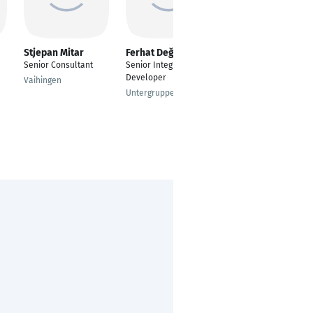
Stjepan Mitar
Ferhat Değirmenci
Sandy Schäfgen
Senior Consultant
Senior Integration
Leiterin Digitale
Developer
Medien & IT
Vaihingen
Untergruppenbach
Remagen