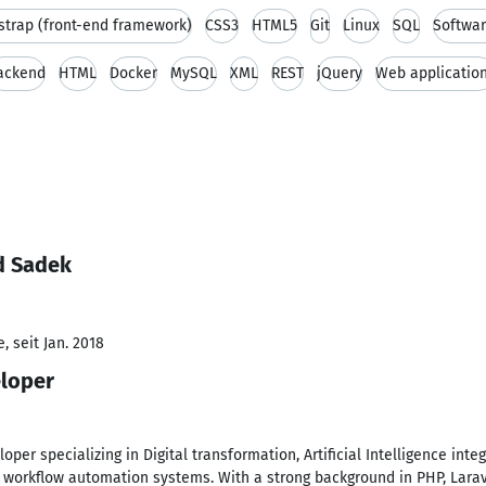
strap (front-end framework)
CSS3
HTML5
Git
Linux
SQL
Softwa
ackend
HTML
Docker
MySQL
XML
REST
jQuery
Web applicatio
d Sadek
 seit Jan. 2018
eloper
er specializing in Digital transformation, Artificial Intelligence integ
workflow automation systems. With a strong background in PHP, Larav