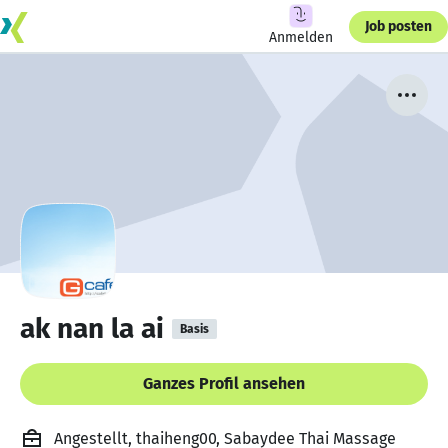
Job posten
Anmelden
ak nan la ai
Basis
Ganzes Profil ansehen
Angestellt, thaiheng00, Sabaydee Thai Massage