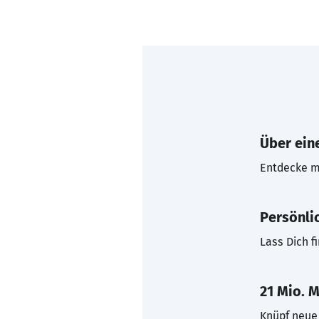
Über eine
Entdecke mi
Persönli
Lass Dich f
21 Mio. M
Knüpf neue 