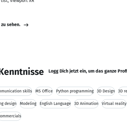
rtist, Viewport XR
e zu sehen.
Kenntnisse
Logg Dich jetzt ein, um das ganze Prof
munication skills
MS Office
Python programming
3D Design
3D r
ing design
Modeling
English Language
3D Animation
Virtual reality
ommercials