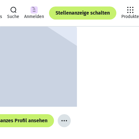
Stellenanzeige schalten
ts
Suche
Anmelden
Produkte
anzes Profil ansehen