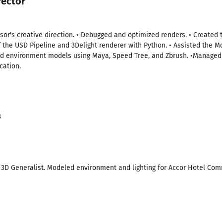
rector
sor's creative direction. • Debugged and optimized renders. • Created 
the USD Pipeline and 3Delight renderer with Python. • Assisted the M
nd environment models using Maya, Speed Tree, and Zbrush. •Manage
cation.
3
3D Generalist. Modeled environment and lighting for Accor Hotel Com