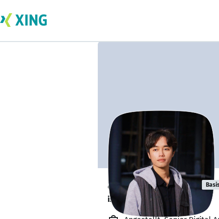
aldyo pratama
Basi
is available. ✅