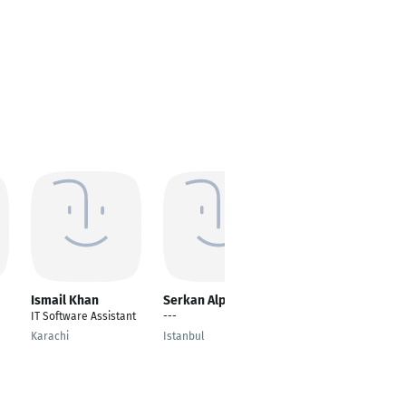
Ismail Khan
Serkan Alp
Numan Abdullah
IT Software Assistant
---
Hardware Developer
Karachi
Istanbul
Budapest