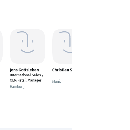
Jens Gottsleben
Christian Schäfer
Jürgen R. Dietrich
MBM
International Sales /
---
Geschäftsführer/CEO
OEM Retail Manager
Munich
Rotenhain
Hamburg