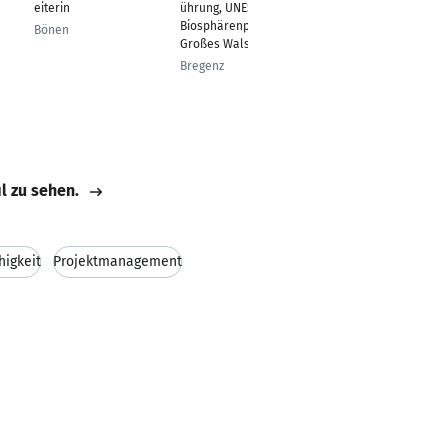
eiterin
ührung, UNESCO
Eislingen
Biosphärenpark
Bönen
Großes Walsertal
Bregenz
il zu sehen.
igkeit
Projektmanagement