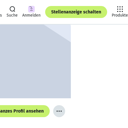
Stellenanzeige schalten
ts
Suche
Anmelden
Produkte
anzes Profil ansehen