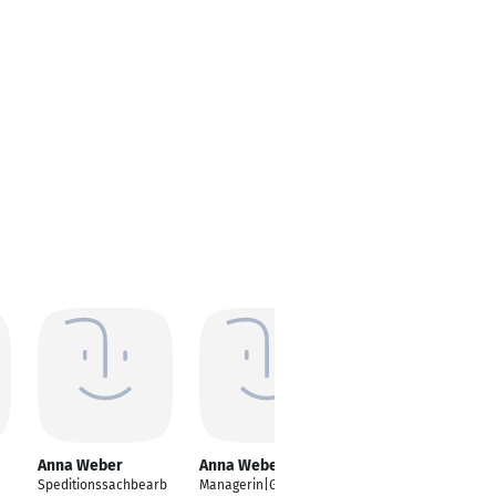
Anna Weber
Anna Weber
Anna Weber
Speditionssachbearb
Managerin|Geschäftsf
Sport-/Fitnesscoach