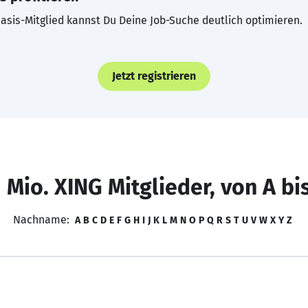
asis-Mitglied kannst Du Deine Job-Suche deutlich optimieren.
Jetzt registrieren
 Mio. XING Mitglieder, von A bi
Nachname:
A
B
C
D
E
F
G
H
I
J
K
L
M
N
O
P
Q
R
S
T
U
V
W
X
Y
Z