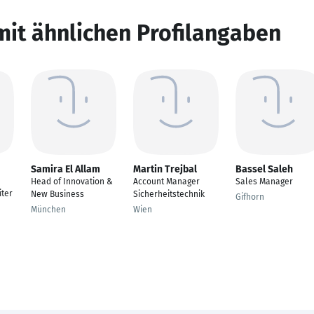
mit ähnlichen Profilangaben
Samira El Allam
Martin Trejbal
Bassel Saleh
Head of Innovation &
Account Manager
Sales Manager
iter
New Business
Sicherheitstechnik
Gifhorn
München
Wien