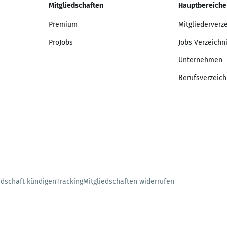
Mitgliedschaften
Hauptbereiche
Premium
Mitgliederverz
ProJobs
Jobs Verzeichn
Unternehmen
Berufsverzeich
edschaft kündigen
Tracking
Mitgliedschaften widerrufen