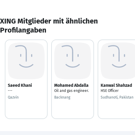
XING Mitglieder mit ähnlichen
Profilangaben
Saeed Khani
Mohamed Abdalla
Kanwal Shahzad
---
Oil and gas engineer.
HSE Officer
Qazvin
Backnang
Sudhanoti, Pakistan