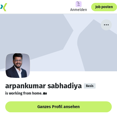
Job posten
Anmelden
arpankumar sabhadiya
Basis
is working from home. 🏡
Ganzes Profil ansehen