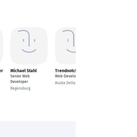
er
Michael Stahl
Trendnotch NG
Florian Schmidt
Senior Web
Web-Developer
IT Systems
Developer
Engineering
Asaba Delta State
Regensburg
Berlin