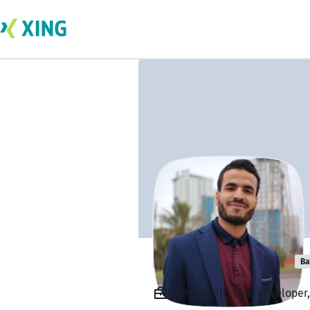
bahmed kechar
Ba
Angestellt, Web Develope