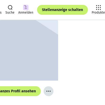
Stellenanzeige schalten
ts
Suche
Anmelden
Produkte
anzes Profil ansehen