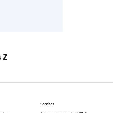
s Z
Services