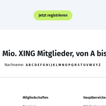
Jetzt registrieren
 Mio. XING Mitglieder, von A bi
Nachname:
A
B
C
D
E
F
G
H
I
J
K
L
M
N
O
P
Q
R
S
T
U
V
W
X
Y
Z
Mitgliedschaften
Hauptbereiche