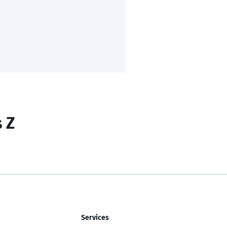
s Z
Services