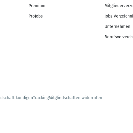
Premium
Mitgliederverz
ProJobs
Jobs Verzeichn
Unternehmen
Berufsverzeich
edschaft kündigen
Tracking
Mitgliedschaften widerrufen