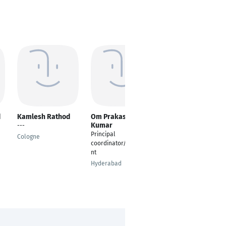
d
Kamlesh Rathod
Om Prakash
Sanchi Bhatnagar
Kumar
---
Sr. Human Resource
Principal
consultant
Cologne
coordinator/Consulta
Düsseldorf
nt
Hyderabad