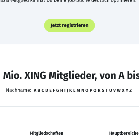
asis-Mitglied kannst Du Deine Job-Suche deutlich optimieren.
Jetzt registrieren
 Mio. XING Mitglieder, von A bi
Nachname:
A
B
C
D
E
F
G
H
I
J
K
L
M
N
O
P
Q
R
S
T
U
V
W
X
Y
Z
Mitgliedschaften
Hauptbereiche