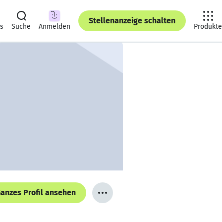
Stellenanzeige schalten
ts
Suche
Anmelden
Produkte
anzes Profil ansehen