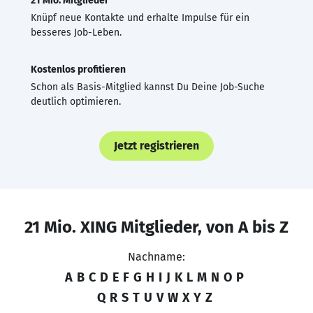
21 Mio. Mitglieder
Knüpf neue Kontakte und erhalte Impulse für ein
besseres Job-Leben.
Kostenlos profitieren
Schon als Basis-Mitglied kannst Du Deine Job-Suche
deutlich optimieren.
Jetzt registrieren
21 Mio. XING Mitglieder, von A bis Z
Nachname:
A
B
C
D
E
F
G
H
I
J
K
L
M
N
O
P
Q
R
S
T
U
V
W
X
Y
Z