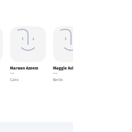
Marwan Azeem
Maggie Asher
Hekmat Amin
---
---
---
Cairo
Berlin
Munich