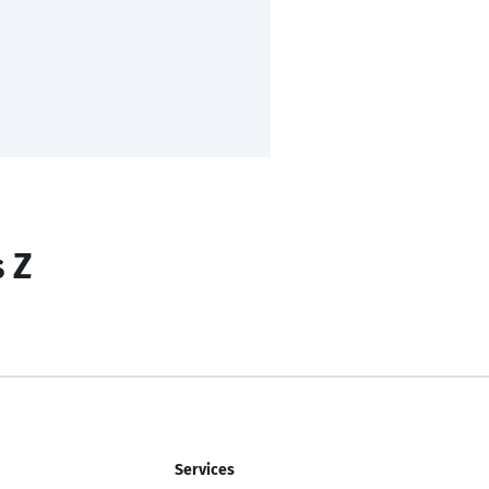
s Z
Services