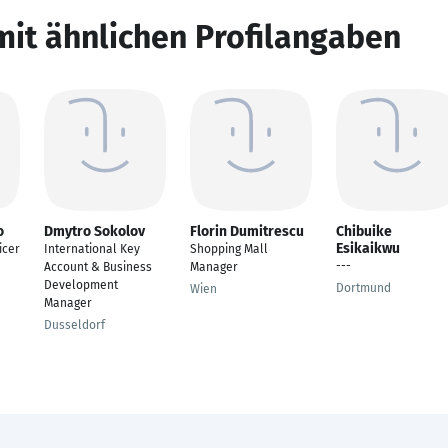
mit ähnlichen Profilangaben
o
Dmytro Sokolov
Florin Dumitrescu
Chibuike
Esikaikwu
icer
International Key
Shopping Mall
---
Account & Business
Manager
Development
Dortmund
Wien
Manager
Dusseldorf