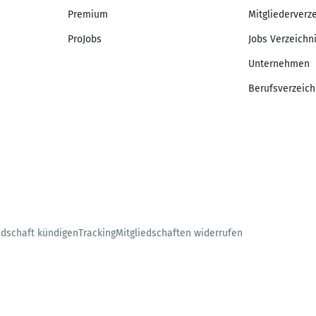
Premium
Mitgliederverz
ProJobs
Jobs Verzeichn
Unternehmen
Berufsverzeich
edschaft kündigen
Tracking
Mitgliedschaften widerrufen