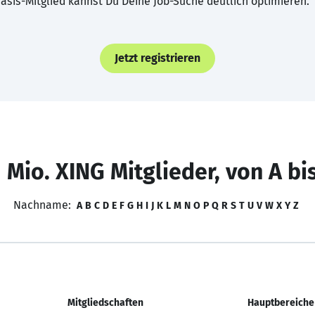
asis-Mitglied kannst Du Deine Job-Suche deutlich optimieren.
Jetzt registrieren
 Mio. XING Mitglieder, von A bi
Nachname:
A
B
C
D
E
F
G
H
I
J
K
L
M
N
O
P
Q
R
S
T
U
V
W
X
Y
Z
Mitgliedschaften
Hauptbereiche