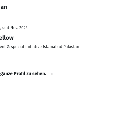
san
 seit Nov. 2024
ellow
ent & special initiative Islamabad Pakistan
 ganze Profil zu sehen.