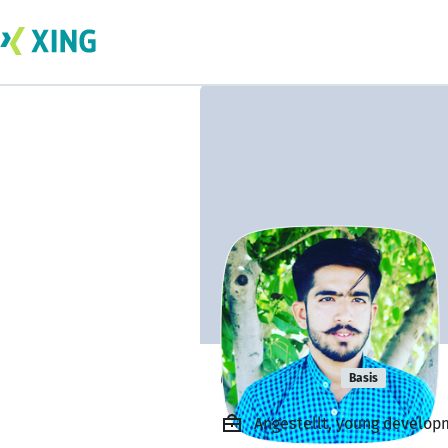
ch Ahsan
Basis
Angestellt, young developm