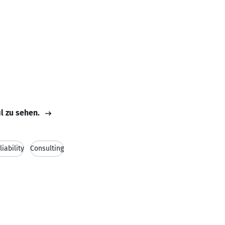
il zu sehen.
liability
Consulting