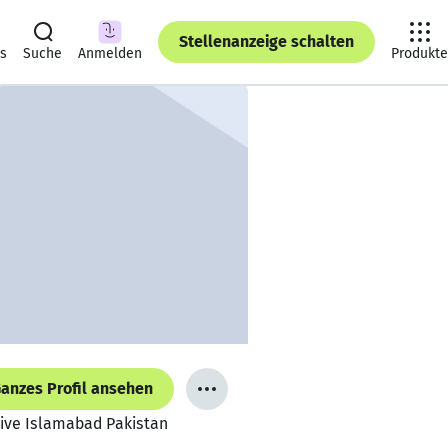
Stellenanzeige schalten
ts
Suche
Anmelden
Produkte
anzes Profil ansehen
tive Islamabad Pakistan