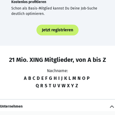
Kostenlos profitieren
Schon als Basis-Mitglied kannst Du Deine Job-Suche
deutlich optimieren.
Jetzt registrieren
21 Mio. XING Mitglieder, von A bis Z
Nachname:
A
B
C
D
E
F
G
H
I
J
K
L
M
N
O
P
Q
R
S
T
U
V
W
X
Y
Z
Unternehmen