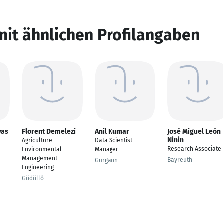
mit ähnlichen Profilangaben
was
Florent Demelezi
Anil Kumar
José Miguel León
Ninin
Agriculture
Data Scientist -
Research Associate
Environmental
Manager
Management
Bayreuth
Gurgaon
Engineering
Gödöllő