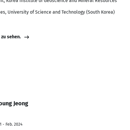
nt, Korea Institute of Geoscience and Mineral Resources
ces, University of Science and Technology (South Korea)
e zu sehen.
oung Jeong
1 - Feb. 2024