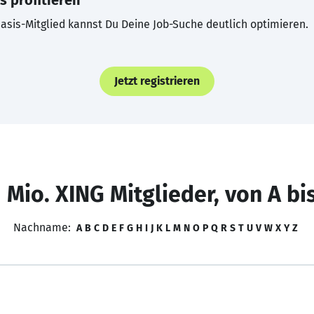
s profitieren
asis-Mitglied kannst Du Deine Job-Suche deutlich optimieren.
Jetzt registrieren
 Mio. XING Mitglieder, von A bi
Nachname:
A
B
C
D
E
F
G
H
I
J
K
L
M
N
O
P
Q
R
S
T
U
V
W
X
Y
Z