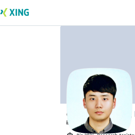
chanyoung Jeong
is researching.