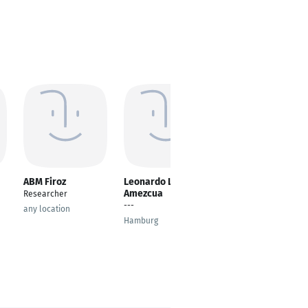
ABM Firoz
Leonardo Leyva
Riaz Khokhar
Amezcua
Researcher
---
---
any location
Islamabad
Hamburg