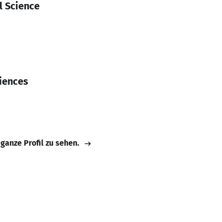
l Science
iences
 ganze Profil zu sehen.