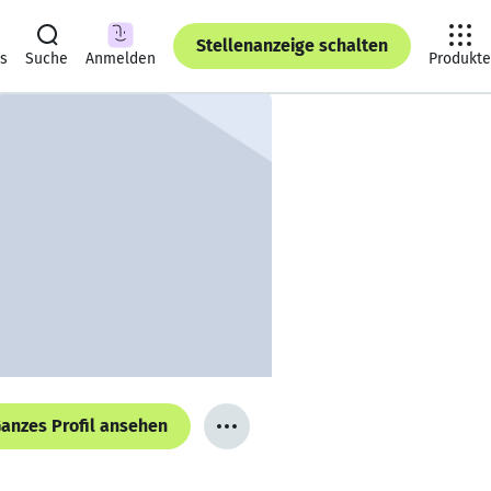
Stellenanzeige schalten
ts
Suche
Anmelden
Produkte
anzes Profil ansehen