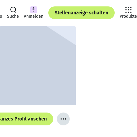
Stellenanzeige schalten
ts
Suche
Anmelden
Produkte
anzes Profil ansehen