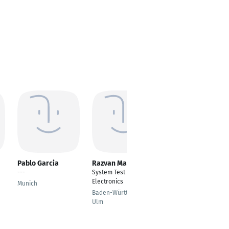
Pablo Garcia
Razvan Macavei
Arlette Andela
Ayissi
---
System Test Engineer
System Ingenieurin
Electronics
Munich
Hamburg
Baden-Württemberg -
Ulm