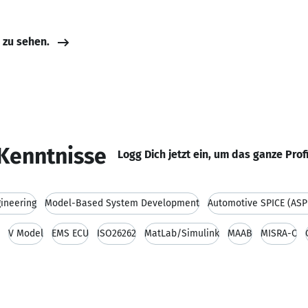
e zu sehen.
Kenntnisse
Logg Dich jetzt ein, um das ganze Prof
ineering
Model-Based System Development
Automotive SPICE (ASP
V Model
EMS ECU
ISO26262
MatLab/Simulink
MAAB
MISRA-C