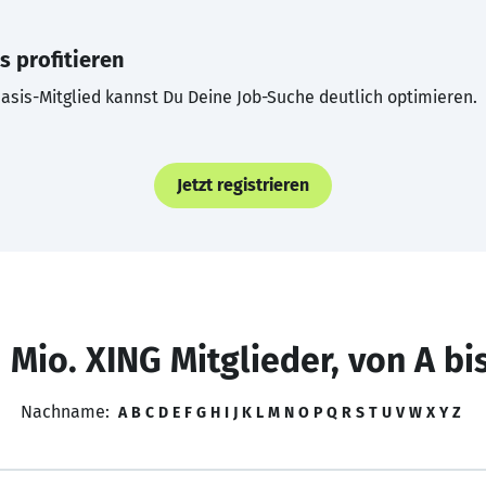
s profitieren
asis-Mitglied kannst Du Deine Job-Suche deutlich optimieren.
Jetzt registrieren
 Mio. XING Mitglieder, von A bi
Nachname:
A
B
C
D
E
F
G
H
I
J
K
L
M
N
O
P
Q
R
S
T
U
V
W
X
Y
Z