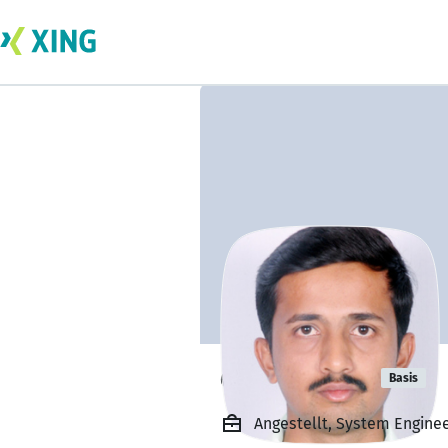
darshan H R
Basis
Angestellt, System Enginee