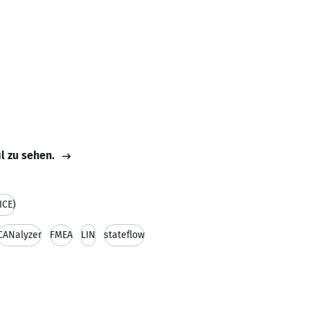
il zu sehen.
ICE)
CANalyzer
FMEA
LIN
stateflow