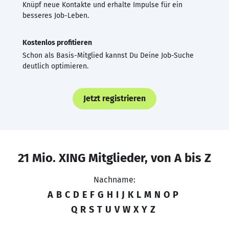
Knüpf neue Kontakte und erhalte Impulse für ein
besseres Job-Leben.
Kostenlos profitieren
Schon als Basis-Mitglied kannst Du Deine Job-Suche
deutlich optimieren.
Jetzt registrieren
21 Mio. XING Mitglieder, von A bis Z
Nachname:
A
B
C
D
E
F
G
H
I
J
K
L
M
N
O
P
Q
R
S
T
U
V
W
X
Y
Z