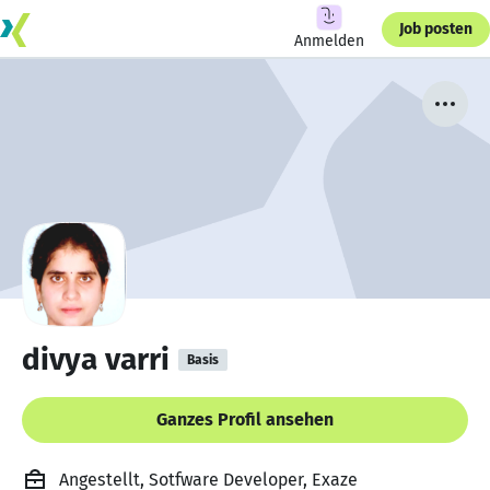
Job posten
Anmelden
divya varri
Basis
Ganzes Profil ansehen
Angestellt, Sotfware Developer, Exaze