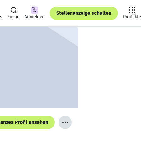
Stellenanzeige schalten
ts
Suche
Anmelden
Produkte
anzes Profil ansehen