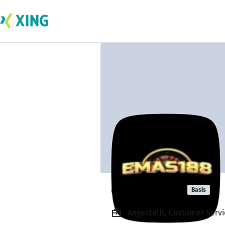
emas gacor
Basis
Angestellt, Customer Servi