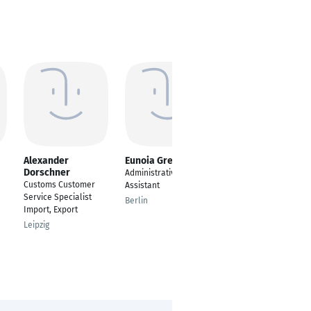
Alexander
Eunoia Green
Sascha Jelic
Dorschner
Administrative
Supplier Logistics
Customs Customer
Assistant
Specialist EMEA & SAP
Service Specialist
Core User
Berlin
Import, Export
München
Leipzig