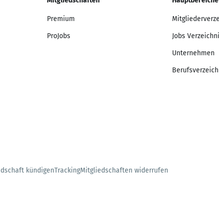
Mitgliedschaften
Hauptbereiche
Premium
Mitgliederverz
ProJobs
Jobs Verzeichn
Unternehmen
Berufsverzeich
edschaft kündigen
Tracking
Mitgliedschaften widerrufen