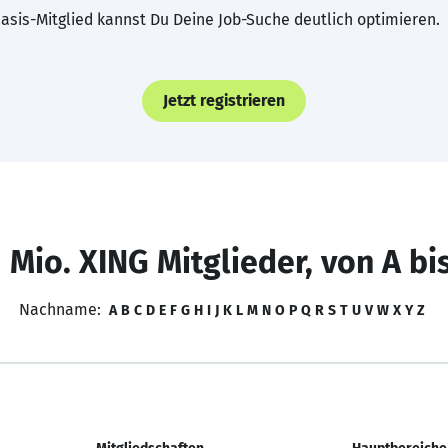
asis-Mitglied kannst Du Deine Job-Suche deutlich optimieren.
Jetzt registrieren
 Mio. XING Mitglieder, von A bi
Nachname:
A
B
C
D
E
F
G
H
I
J
K
L
M
N
O
P
Q
R
S
T
U
V
W
X
Y
Z