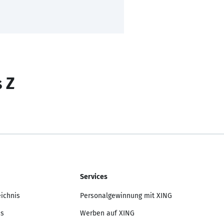
s Z
Services
eichnis
Personalgewinnung mit XING
is
Werben auf XING