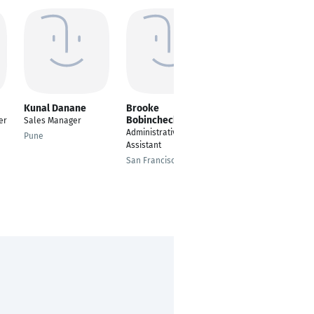
Kunal Danane
Brooke
Amer Alsalem
Bobincheck
er
Sales Manager
Bauleiter
Administrative
Pune
Damascus
Assistant
San Francisco