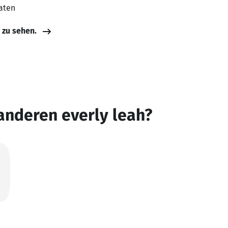
aaten
e zu sehen.
anderen everly leah?