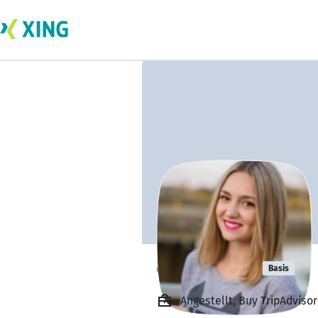
everly leah
Basis
Angestellt, Buy TripAdvis