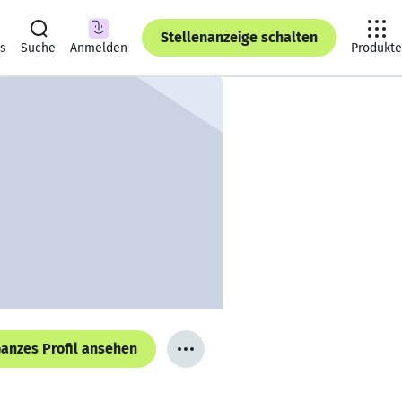
Stellenanzeige schalten
ts
Suche
Anmelden
Produkte
anzes Profil ansehen