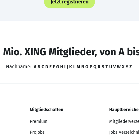
Jetzt registrieren
 Mio. XING Mitglieder, von A bi
Nachname:
A
B
C
D
E
F
G
H
I
J
K
L
M
N
O
P
Q
R
S
T
U
V
W
X
Y
Z
Mitgliedschaften
Hauptbereiche
Premium
Mitgliederverz
ProJobs
Jobs Verzeichn