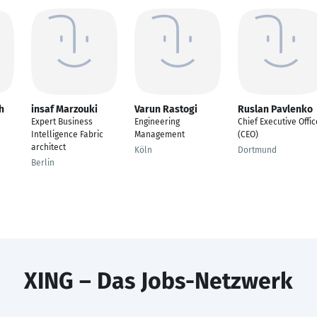
h
insaf Marzouki
Varun Rastogi
Ruslan Pavlenko
Expert Business
Engineering
Chief Executive Offic
Intelligence Fabric
Management
(CEO)
architect
Köln
Dortmund
Berlin
XING – Das Jobs-Netzwerk