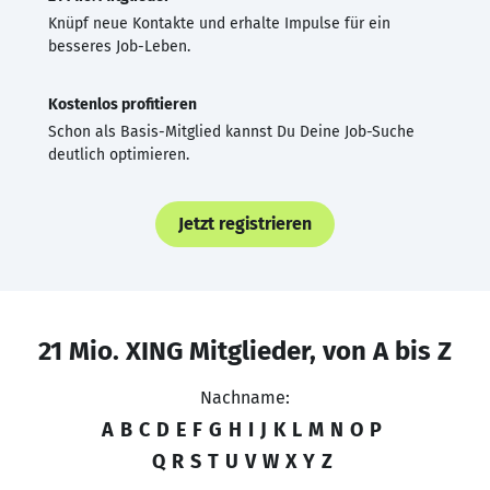
Knüpf neue Kontakte und erhalte Impulse für ein
besseres Job-Leben.
Kostenlos profitieren
Schon als Basis-Mitglied kannst Du Deine Job-Suche
deutlich optimieren.
Jetzt registrieren
21 Mio. XING Mitglieder, von A bis Z
Nachname:
A
B
C
D
E
F
G
H
I
J
K
L
M
N
O
P
Q
R
S
T
U
V
W
X
Y
Z