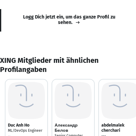
Logg Dich jetzt ein, um das ganze Profil zu
sehen.
XING Mitglieder mit ähnlichen
Profilangaben
Duc Anh Ho
Александр
abdelmalek
Белов
cherchari
ML/DevOps Engineer
Senior Computer
---