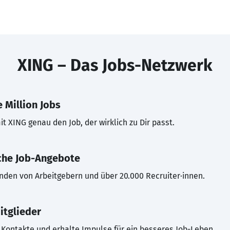
XING – Das Jobs-Netzwerk
 Million Jobs
t XING genau den Job, der wirklich zu Dir passt.
che Job-Angebote
inden von Arbeitgebern und über 20.000 Recruiter·innen.
itglieder
Kontakte und erhalte Impulse für ein besseres Job-Leben.