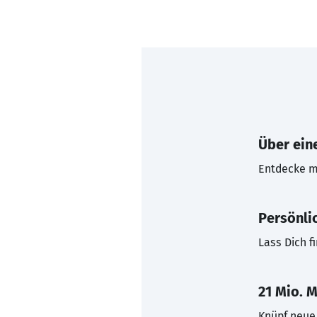
Über eine
Entdecke mi
Persönli
Lass Dich f
21 Mio. M
Knüpf neue 