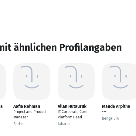
mit ähnlichen Profilangaben
na
Aafia Rehman
Allan Hutauruk
Manda Arpitha
Project and Product
IT Corporate Core
---
Manager
Platform Head
Bengaluru
Berlin
Jakarta