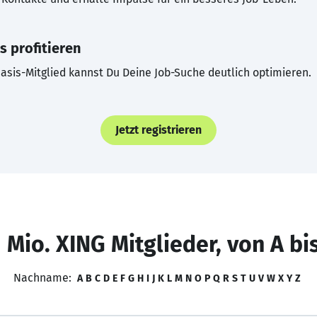
s profitieren
asis-Mitglied kannst Du Deine Job-Suche deutlich optimieren.
Jetzt registrieren
 Mio. XING Mitglieder, von A bi
Nachname:
A
B
C
D
E
F
G
H
I
J
K
L
M
N
O
P
Q
R
S
T
U
V
W
X
Y
Z