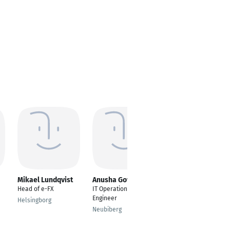
Mikael Lundqvist
Anusha Govindu
Hassan Khan
Head of e-FX
IT Operations
Digital, Data &
Engineer
Transformation - ERP
Helsingborg
Lead
Neubiberg
Berlin