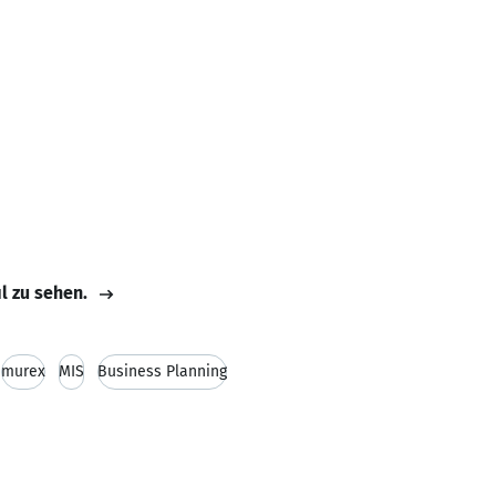
il zu sehen.
murex
MIS
Business Planning