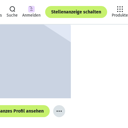
Stellenanzeige schalten
ts
Suche
Anmelden
Produkte
anzes Profil ansehen