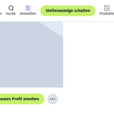
Stellenanzeige schalten
ts
Suche
Anmelden
Produkte
anzes Profil ansehen