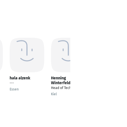
hala alzenk
Henning
Prathu Sharma
Winterfeld
---
Vice President (VP),
Head of Technology
Sales & Marketing
Essen
Kiel
Delhi