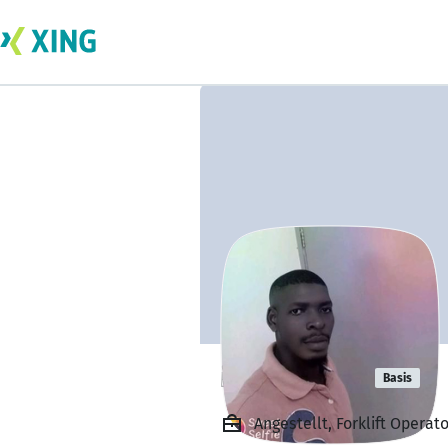
israel israel
Basis
Angestellt, Forklift Operat