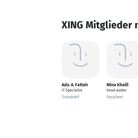
XING Mitglieder 
Aziz. A. Fattah
Mina Khalil
IT Specialist
head waiter
Troisdodrf
Paralímni