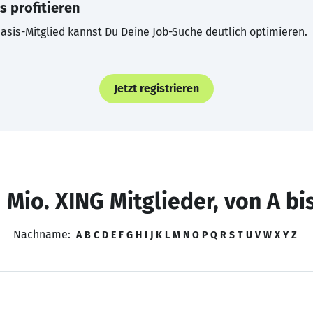
s profitieren
asis-Mitglied kannst Du Deine Job-Suche deutlich optimieren.
Jetzt registrieren
 Mio. XING Mitglieder, von A bi
Nachname:
A
B
C
D
E
F
G
H
I
J
K
L
M
N
O
P
Q
R
S
T
U
V
W
X
Y
Z