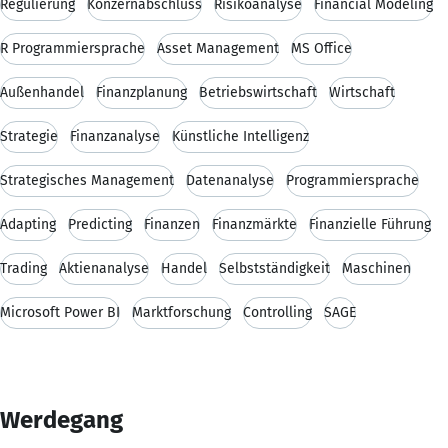
Regulierung
Konzernabschluss
Risikoanalyse
Financial Modeling
R Programmiersprache
Asset Management
MS Office
Außenhandel
Finanzplanung
Betriebswirtschaft
Wirtschaft
Strategie
Finanzanalyse
Künstliche Intelligenz
Strategisches Management
Datenanalyse
Programmiersprache
Adapting
Predicting
Finanzen
Finanzmärkte
Finanzielle Führung
Trading
Aktienanalyse
Handel
Selbstständigkeit
Maschinen
Microsoft Power BI
Marktforschung
Controlling
SAGE
Werdegang