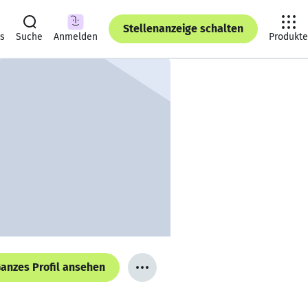
Stellenanzeige schalten
ts
Suche
Anmelden
Produkte
anzes Profil ansehen