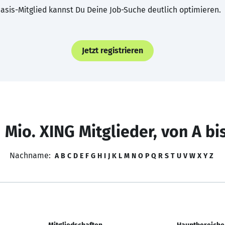
asis-Mitglied kannst Du Deine Job-Suche deutlich optimieren.
Jetzt registrieren
 Mio. XING Mitglieder, von A bi
Nachname:
A
B
C
D
E
F
G
H
I
J
K
L
M
N
O
P
Q
R
S
T
U
V
W
X
Y
Z