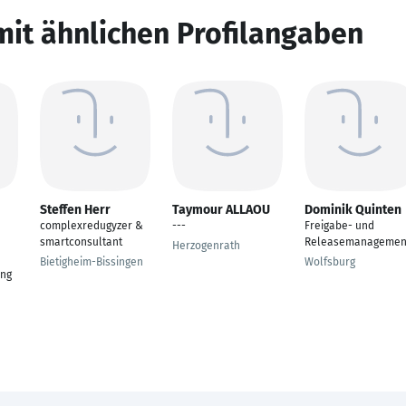
mit ähnlichen Profilangaben
Steffen Herr
Taymour ALLAOU
Dominik Quinten
complexredugyzer &
---
Freigabe- und
smartconsultant
Releasemanagemen
Herzogenrath
Bietigheim-Bissingen
Wolfsburg
ung