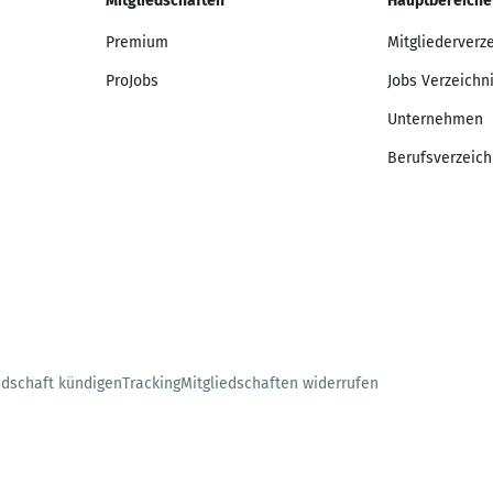
Mitgliedschaften
Hauptbereiche
Premium
Mitgliederverz
ProJobs
Jobs Verzeichn
Unternehmen
Berufsverzeich
edschaft kündigen
Tracking
Mitgliedschaften widerrufen