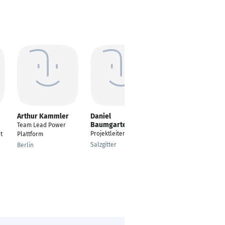
Arthur Kammler
Daniel
Kai Faber
Baumgarten
Team Lead Power
Team Manager
Projektleiter TGA
t
Plattform
Castrop-Rauxel
Salzgitter
Berlin