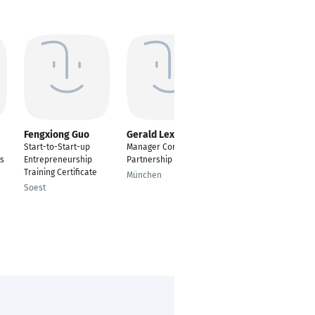
Fengxiong Guo
Gerald Lex
Andrea Kummer
Start-to-Start-up
Manager Corporate
Agenturinhaberin -
ss
Entrepreneurship
Partnership
Andrea Kummer - Die
Training Certificate
Athleten und
München
Experten Agentur
Soest
Raum Erlangen/
Nürnberg