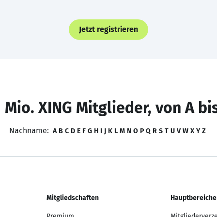
Jetzt registrieren
 Mio. XING Mitglieder, von A bi
Nachname:
A
B
C
D
E
F
G
H
I
J
K
L
M
N
O
P
Q
R
S
T
U
V
W
X
Y
Z
Mitgliedschaften
Hauptbereiche
Premium
Mitgliederverz