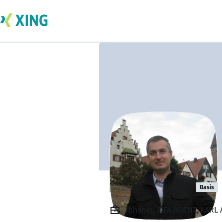
karl kennedy
Basis
Inhaber, FIFA AGENT, KAR