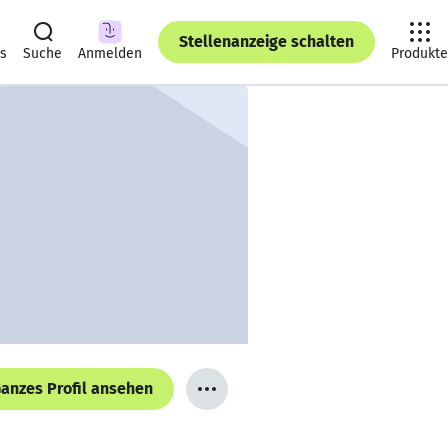
Stellenanzeige schalten
ts
Suche
Anmelden
Produkte
anzes Profil ansehen