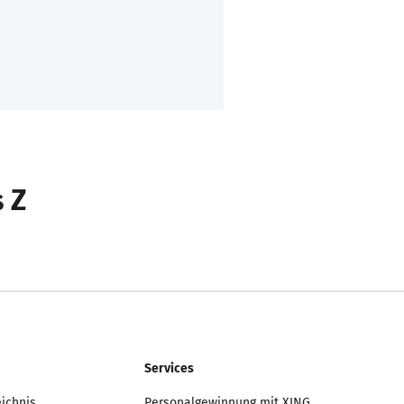
s Z
Services
eichnis
Personalgewinnung mit XING