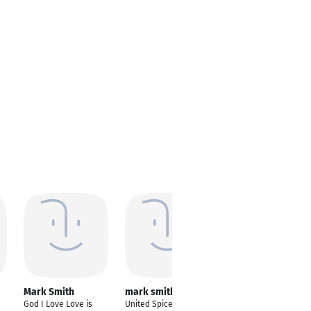
Mark Smith
mark smith
Mark Smith
God I Love Love is
United Spicefruits
Oracle Hyperion