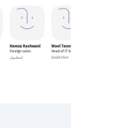
Hamza Rashwani
Wael Tanoukhi
Yorck Reuber
Foreign sales
Head of IT Solutions
Senior Technology
Advisor / CTO
اسطنبول
Euskirchen
Kuala Lumpur