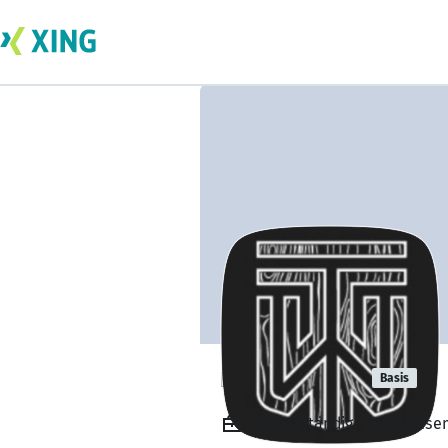
mark smith
Basis
Selbstständig, Tartin Ba