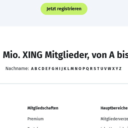
Jetzt registrieren
 Mio. XING Mitglieder, von A bi
Nachname:
A
B
C
D
E
F
G
H
I
J
K
L
M
N
O
P
Q
R
S
T
U
V
W
X
Y
Z
Mitgliedschaften
Hauptbereiche
Premium
Mitgliederverz