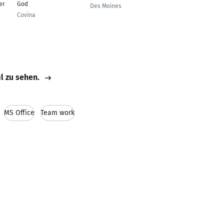
er
God
Consultant
Des Moines
Covina
Detroit
il zu sehen.
MS Office
Team work