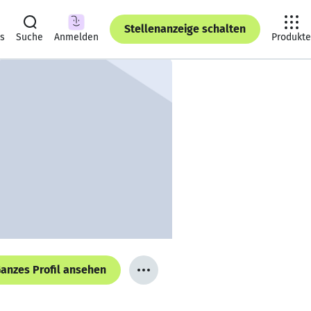
Stellenanzeige schalten
ts
Suche
Anmelden
Produkte
anzes Profil ansehen