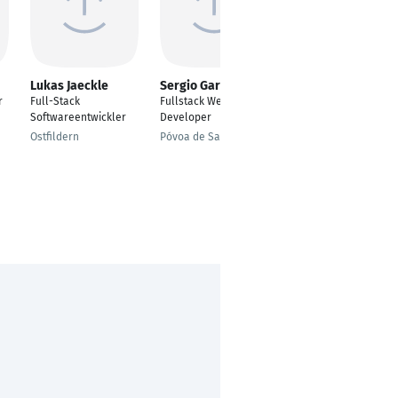
Lukas Jaeckle
Sergio Garcia
Fabrício Jean Silva
r
Full-Stack
Fullstack Web
Full-Stack Developer
Softwareentwickler
Developer
São José
Ostfildern
Póvoa de Santa Iria