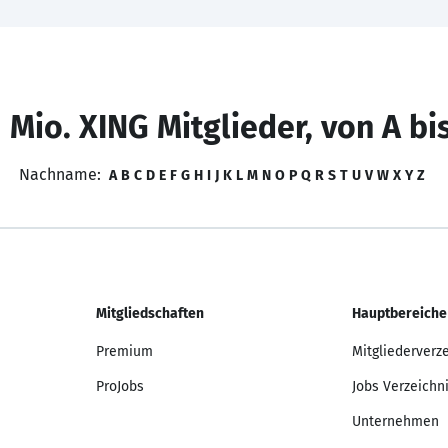
 Mio. XING Mitglieder, von A bi
Nachname:
A
B
C
D
E
F
G
H
I
J
K
L
M
N
O
P
Q
R
S
T
U
V
W
X
Y
Z
Mitgliedschaften
Hauptbereiche
Premium
Mitgliederverz
ProJobs
Jobs Verzeichn
Unternehmen