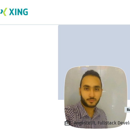
mohamed rabie
B
Angestellt, Fullstack Devel