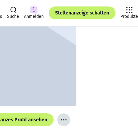
Stellenanzeige schalten
ts
Suche
Anmelden
Produkte
anzes Profil ansehen