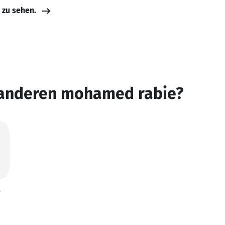
e zu sehen.
 anderen mohamed rabie?
e