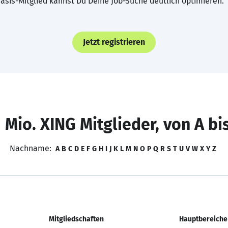
asis-Mitglied kannst Du Deine Job-Suche deutlich optimieren.
Jetzt registrieren
 Mio. XING Mitglieder, von A bi
Nachname:
A
B
C
D
E
F
G
H
I
J
K
L
M
N
O
P
Q
R
S
T
U
V
W
X
Y
Z
Mitgliedschaften
Hauptbereiche