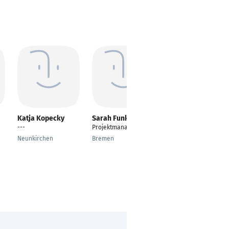
Katja Kopecky
Sarah Funke
Nihal Baris
---
Projektmanagement
Marketing Managerin
Neunkirchen
Bremen
Stockelsdorf