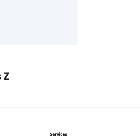
s Z
Services