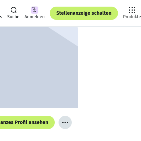
Stellenanzeige schalten
ts
Suche
Anmelden
Produkte
anzes Profil ansehen