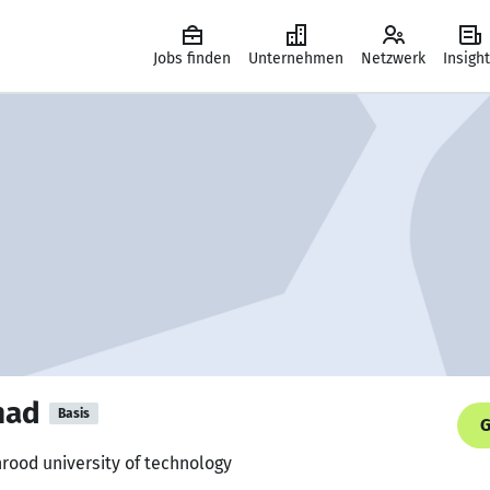
Jobs finden
Unternehmen
Netzwerk
Insigh
had
Basis
G
hrood university of technology