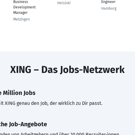
Business
Engineer
Helsinki
Development
Hamburg
Manager
Metzingen
XING – Das Jobs-Netzwerk
 Million Jobs
t XING genau den Job, der wirklich zu Dir passt.
che Job-Angebote
inden von Arbeitgebern und über 20.000 Recruiter·innen.