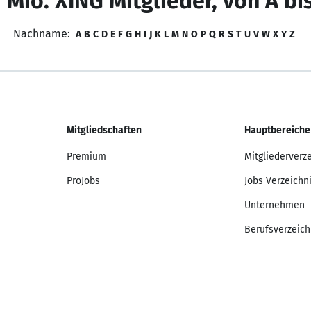
 Mio. XING Mitglieder, von A bi
Nachname:
A
B
C
D
E
F
G
H
I
J
K
L
M
N
O
P
Q
R
S
T
U
V
W
X
Y
Z
Mitgliedschaften
Hauptbereiche
Premium
Mitgliederverz
ProJobs
Jobs Verzeichn
Unternehmen
Berufsverzeich