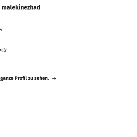
n malekinezhad
24
logy
 ganze Profil zu sehen.