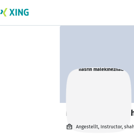
nasrin malekinez
Angestellt, Instructor, sha