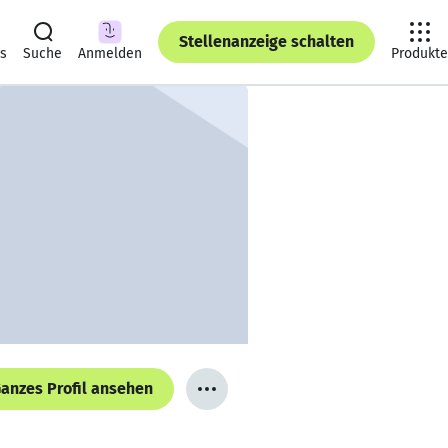
Stellenanzeige schalten
ts
Suche
Anmelden
Produkte
anzes Profil ansehen