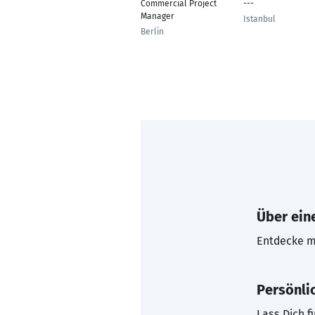
Commercial Project
---
Manager
Istanbul
Berlin
Über eine
Entdecke mi
Persönli
Lass Dich f