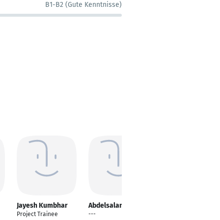
B1-B2 (Gute Kenntnisse)
Jayesh Kumbhar
Abdelsalam Magdy
Rohit Biswas
Project Trainee
---
---