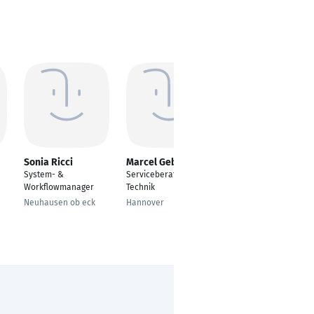
Sonia Ricci
Marcel Gebhardt
Svilen Gaß
System- &
Serviceberater / IT-
Systemtechnik- techn.
Workflowmanager
Technik
Kundendienstberater
Neuhausen ob eck
Hannover
Karlsruhe