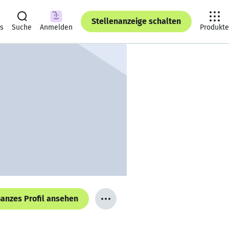
Stellenanzeige schalten
ts
Suche
Anmelden
Produkte
anzes Profil ansehen