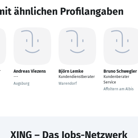
mit ähnlichen Profilangaben
r
Andreas Viezens
Björn Lemke
Bruno Schwegler
---
Kundendienstberater
Kundenberater
Service
Augsburg
Warendorf
Affoltern am Albis
XING – Das Jobs-Netzwerk