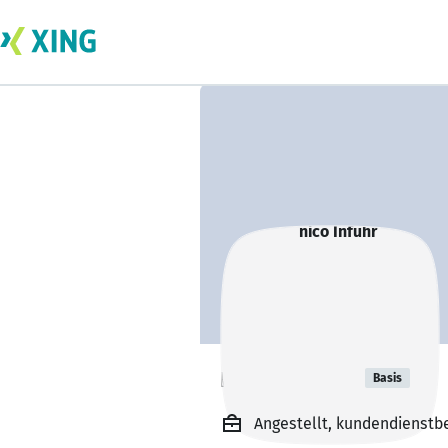
nico Inführ
Basis
Angestellt, kundendienstb