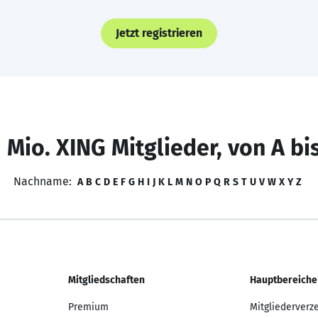
Jetzt registrieren
 Mio. XING Mitglieder, von A bi
Nachname:
A
B
C
D
E
F
G
H
I
J
K
L
M
N
O
P
Q
R
S
T
U
V
W
X
Y
Z
Mitgliedschaften
Hauptbereiche
Premium
Mitgliederverz