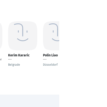
Kerim Kararic
Polin Liao
Ben Rathgeb
er
---
---
Self-employed
Belgrade
Düsseldorf
Zürich