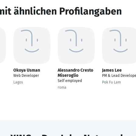
mit ähnlichen Profilangaben
Okoya Usman
Alessandro Cresto
James Lee
Miseroglio
Web Developer
PM & Lead Develop
Self employed
Lagos
Pok Fu Lam
roma