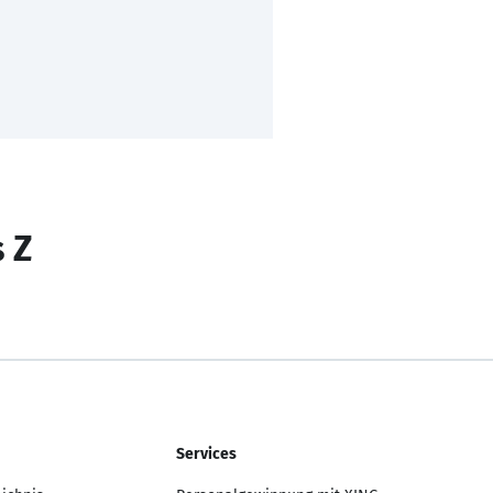
s Z
Services