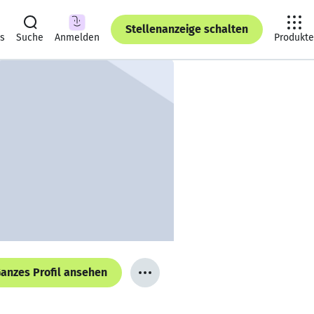
Stellenanzeige schalten
ts
Suche
Anmelden
Produkte
anzes Profil ansehen