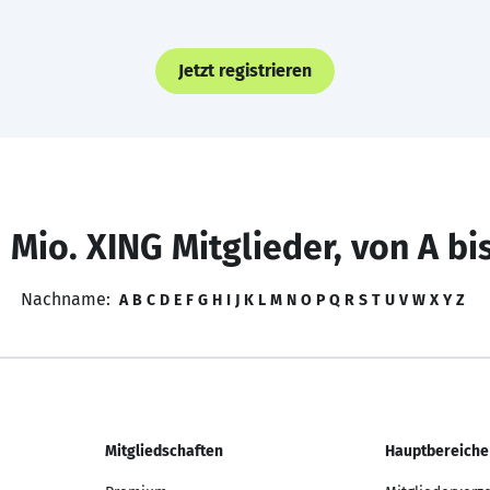
Jetzt registrieren
 Mio. XING Mitglieder, von A bi
Nachname:
A
B
C
D
E
F
G
H
I
J
K
L
M
N
O
P
Q
R
S
T
U
V
W
X
Y
Z
Mitgliedschaften
Hauptbereiche