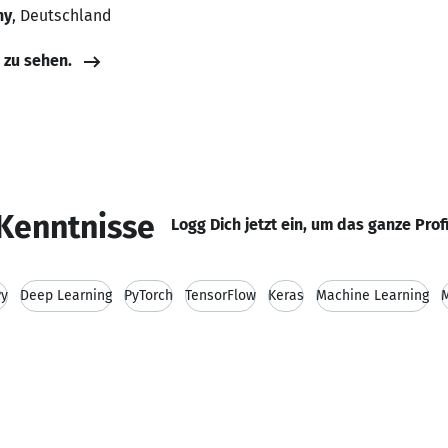
ny
, Deutschland
e zu sehen.
Kenntnisse
Logg Dich jetzt ein, um das ganze Prof
Py
Deep Learning
PyTorch
TensorFlow
Keras
Machine Learning
M