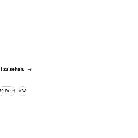
il zu sehen.
S Excel
VBA