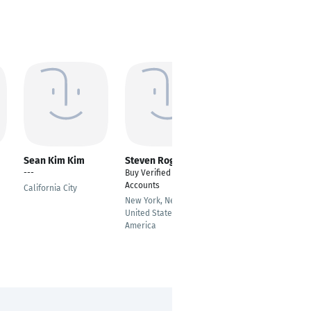
Sean Kim Kim
Steven Rogers
Garrett B. Rowley
---
Buy Verified Cash app
Buy Verified Cash App
Accounts
Accounts
California City
New York, New York,
Amsterdam (New
United States of
York, USA)
America