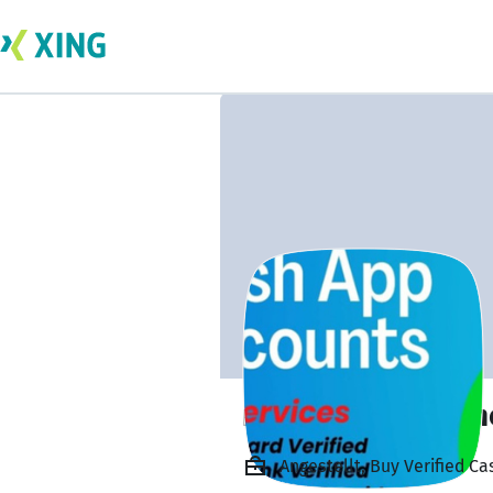
rachellopezg rach
Angestellt, Buy Verified C