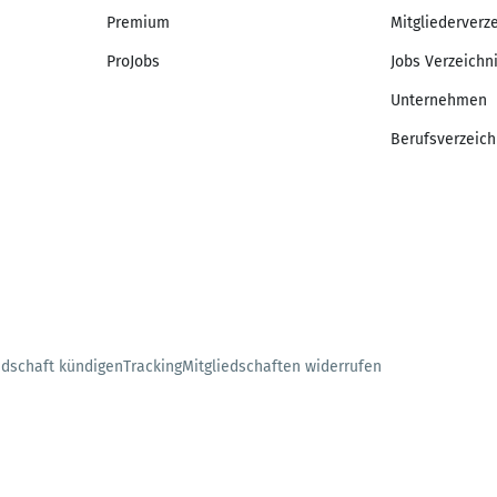
Premium
Mitgliederverz
ProJobs
Jobs Verzeichn
Unternehmen
Berufsverzeich
edschaft kündigen
Tracking
Mitgliedschaften widerrufen