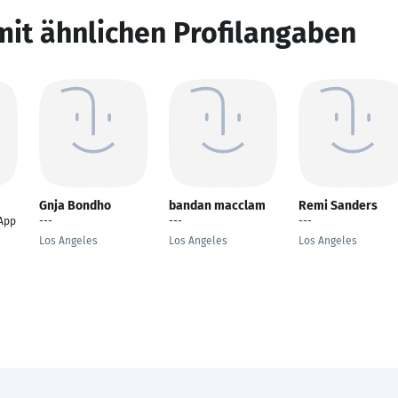
mit ähnlichen Profilangaben
Gnja Bondho
bandan macclam
Remi Sanders
 App
---
---
---
Los Angeles
Los Angeles
Los Angeles