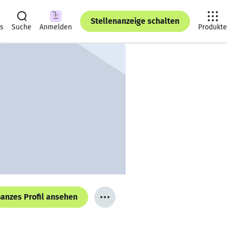
Stellenanzeige schalten
ts
Suche
Anmelden
Produkte
anzes Profil ansehen