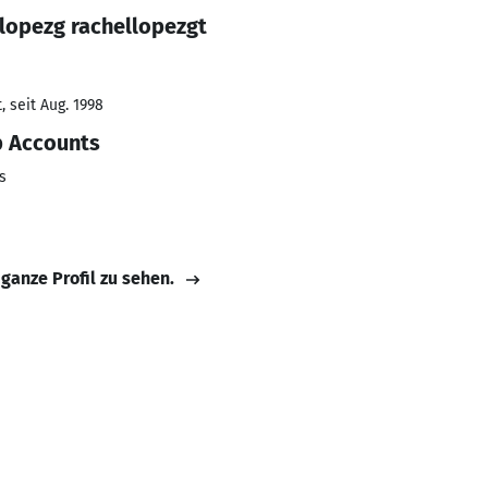
lopezg rachellopezgt
 seit Aug. 1998
p Accounts
s
 ganze Profil zu sehen.