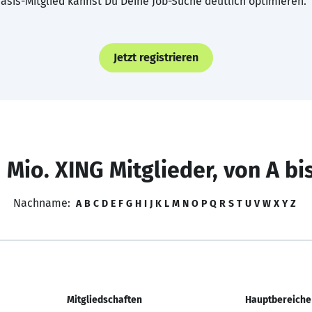
asis-Mitglied kannst Du Deine Job-Suche deutlich optimieren.
Jetzt registrieren
 Mio. XING Mitglieder, von A bi
Nachname:
A
B
C
D
E
F
G
H
I
J
K
L
M
N
O
P
Q
R
S
T
U
V
W
X
Y
Z
Mitgliedschaften
Hauptbereiche