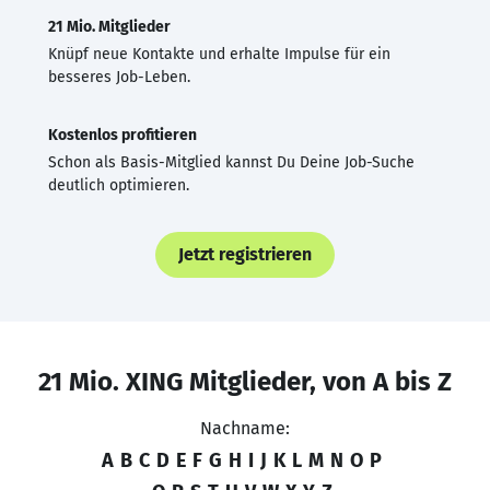
21 Mio. Mitglieder
Knüpf neue Kontakte und erhalte Impulse für ein
besseres Job-Leben.
Kostenlos profitieren
Schon als Basis-Mitglied kannst Du Deine Job-Suche
deutlich optimieren.
Jetzt registrieren
21 Mio. XING Mitglieder, von A bis Z
Nachname:
A
B
C
D
E
F
G
H
I
J
K
L
M
N
O
P