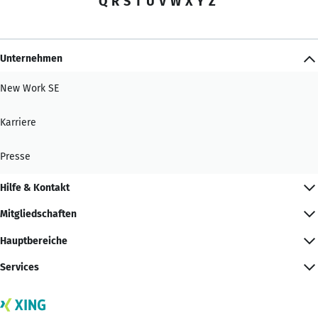
Q
R
S
T
U
V
W
X
Y
Z
Unternehmen
New Work SE
Karriere
Presse
Hilfe & Kontakt
Mitgliedschaften
Hauptbereiche
Services