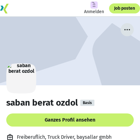
Job posten
Anmelden
saban berat ozdol
Basis
Ganzes Profil ansehen
Freiberuflich, Truck Driver, baysallar gmbh