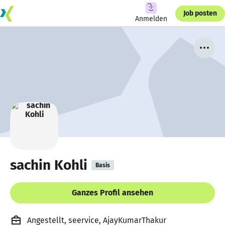
Job posten
Anmelden
sachin Kohli
Basis
Ganzes Profil ansehen
Angestellt, seervice, AjayKumarThakur