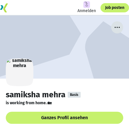
Job posten
Anmelden
samiksha mehra
Basis
is working from home. 🏡
Ganzes Profil ansehen