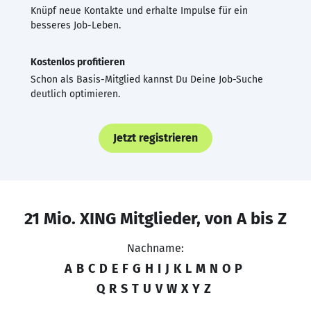
Knüpf neue Kontakte und erhalte Impulse für ein
besseres Job-Leben.
Kostenlos profitieren
Schon als Basis-Mitglied kannst Du Deine Job-Suche
deutlich optimieren.
Jetzt registrieren
21 Mio. XING Mitglieder, von A bis Z
Nachname:
A
B
C
D
E
F
G
H
I
J
K
L
M
N
O
P
Q
R
S
T
U
V
W
X
Y
Z