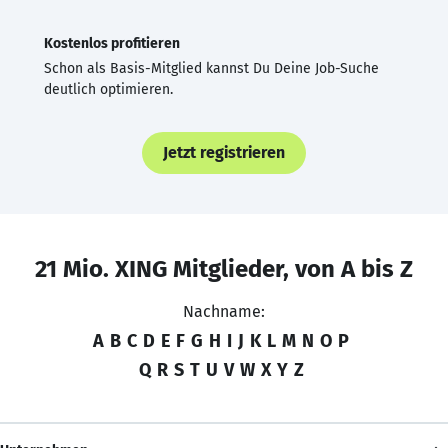
Kostenlos profitieren
Schon als Basis-Mitglied kannst Du Deine Job-Suche
deutlich optimieren.
Jetzt registrieren
21 Mio. XING Mitglieder, von A bis Z
Nachname:
A
B
C
D
E
F
G
H
I
J
K
L
M
N
O
P
Q
R
S
T
U
V
W
X
Y
Z