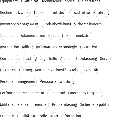
Equipment
IT-Affinität
Technischer Service
IT Operations
Rechnernetzwerke
Telekommunikation
Infrastruktur
Erfahrung
Inventory Management
Kundenbeziehung
Sicherheitsnorm
Technische Dokumentation
Geschäft
Kommunikation
Installation
Militär
Informationstechnologie
Diskretion
Compliance
Tracking
Lagerhalle
Arzneimittelzulassung
Server
Upgrades
Führung
Kommunikationsfähigkeit
Flexibilität
Personalmanagement
Personalentwicklung
Performance Management
Ruhestand
Emergency Response
Militärische Zusammenarbeit
Problemlösung
Sicherheitspolitik
Projekte
Qualitätskontrolle
WAN
Information