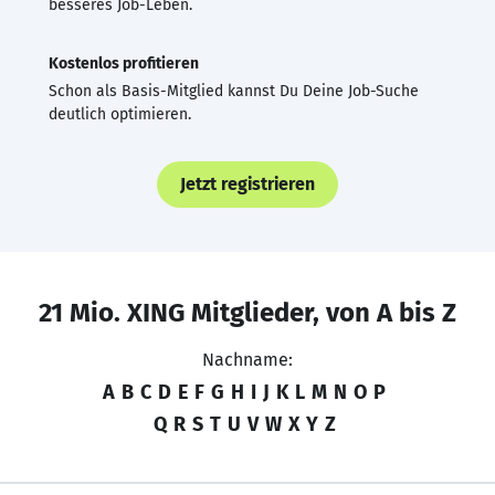
besseres Job-Leben.
Kostenlos profitieren
Schon als Basis-Mitglied kannst Du Deine Job-Suche
deutlich optimieren.
Jetzt registrieren
21 Mio. XING Mitglieder, von A bis Z
Nachname:
A
B
C
D
E
F
G
H
I
J
K
L
M
N
O
P
Q
R
S
T
U
V
W
X
Y
Z