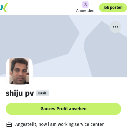
Job posten
Anmelden
shiju pv
Basis
Ganzes Profil ansehen
Angestellt, now i am working service center