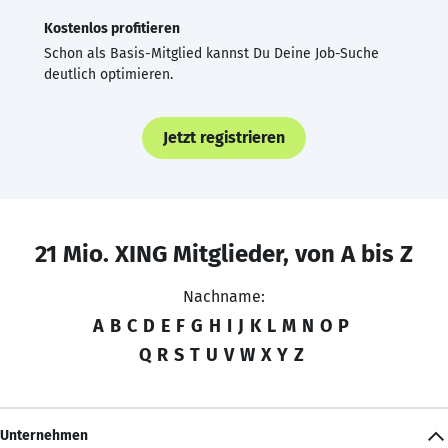
Kostenlos profitieren
Schon als Basis-Mitglied kannst Du Deine Job-Suche
deutlich optimieren.
Jetzt registrieren
21 Mio. XING Mitglieder, von A bis Z
Nachname:
A
B
C
D
E
F
G
H
I
J
K
L
M
N
O
P
Q
R
S
T
U
V
W
X
Y
Z
Unternehmen