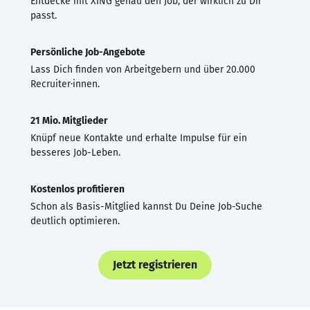
Entdecke mit XING genau den Job, der wirklich zu Dir
passt.
Persönliche Job-Angebote
Lass Dich finden von Arbeitgebern und über 20.000
Recruiter·innen.
21 Mio. Mitglieder
Knüpf neue Kontakte und erhalte Impulse für ein
besseres Job-Leben.
Kostenlos profitieren
Schon als Basis-Mitglied kannst Du Deine Job-Suche
deutlich optimieren.
Jetzt registrieren