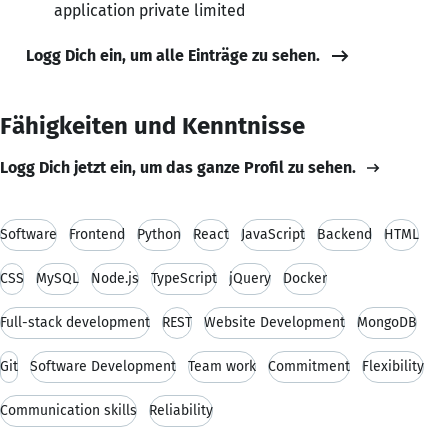
application private limited
Logg Dich ein, um alle Einträge zu sehen.
Fähigkeiten und Kenntnisse
Logg Dich jetzt ein, um das ganze Profil zu sehen.
Software
Frontend
Python
React
JavaScript
Backend
HTML
CSS
MySQL
Node.js
TypeScript
jQuery
Docker
Full-stack development
REST
Website Development
MongoDB
Git
Software Development
Team work
Commitment
Flexibility
Communication skills
Reliability