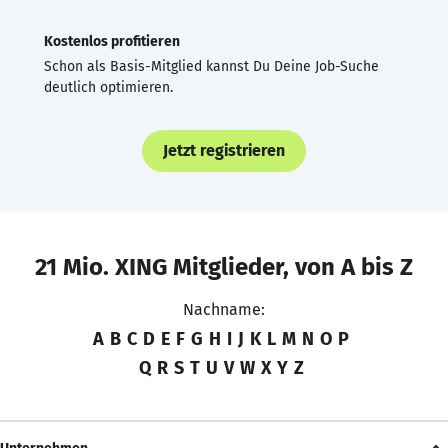
Kostenlos profitieren
Schon als Basis-Mitglied kannst Du Deine Job-Suche
deutlich optimieren.
Jetzt registrieren
21 Mio. XING Mitglieder, von A bis Z
Nachname:
A
B
C
D
E
F
G
H
I
J
K
L
M
N
O
P
Q
R
S
T
U
V
W
X
Y
Z