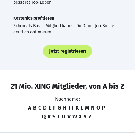
besseres Job-Leben.
Kostenlos profitieren
Schon als Basis-Mitglied kannst Du Deine Job-Suche
deutlich optimieren.
Jetzt registrieren
21 Mio. XING Mitglieder, von A bis Z
Nachname:
A
B
C
D
E
F
G
H
I
J
K
L
M
N
O
P
Q
R
S
T
U
V
W
X
Y
Z