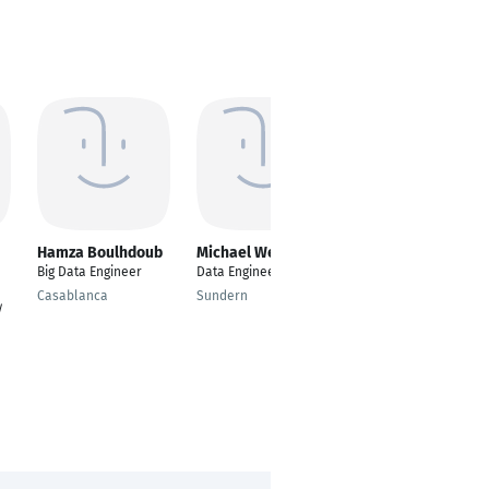
Hamza Boulhdoub
Michael Weidauer
Surendra Sah
Big Data Engineer
Data Engineer
Data Engineer
Casablanca
Sundern
Berlin
/