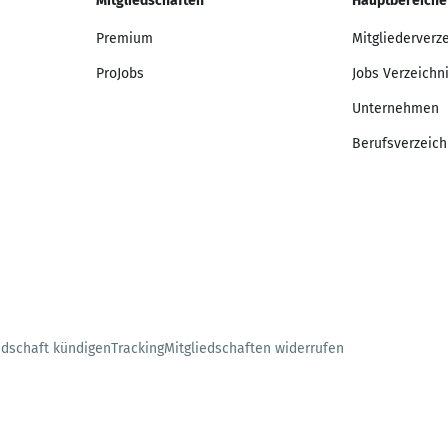
Mitgliedschaften
Hauptbereiche
Premium
Mitgliederverz
ProJobs
Jobs Verzeichn
Unternehmen
Berufsverzeich
edschaft kündigen
Tracking
Mitgliedschaften widerrufen