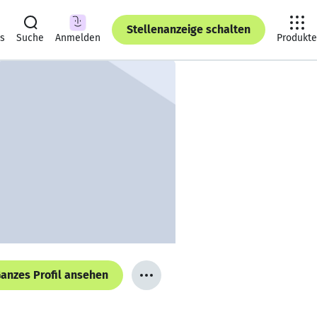
Stellenanzeige schalten
ts
Suche
Anmelden
Produkte
anzes Profil ansehen