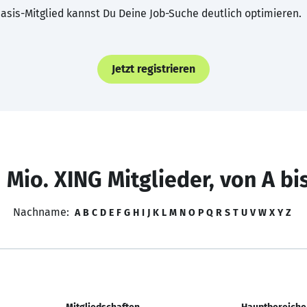
asis-Mitglied kannst Du Deine Job-Suche deutlich optimieren.
Jetzt registrieren
 Mio. XING Mitglieder, von A bi
Nachname:
A
B
C
D
E
F
G
H
I
J
K
L
M
N
O
P
Q
R
S
T
U
V
W
X
Y
Z