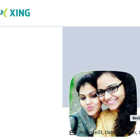
vajiha wadwan
Basi
Angestellt, Data Engineer, 