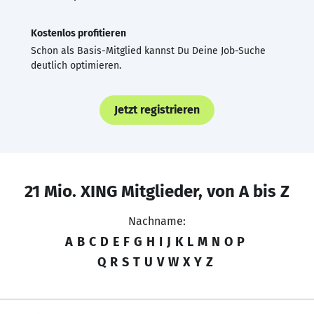
Kostenlos profitieren
Schon als Basis-Mitglied kannst Du Deine Job-Suche
deutlich optimieren.
Jetzt registrieren
21 Mio. XING Mitglieder, von A bis Z
Nachname:
A
B
C
D
E
F
G
H
I
J
K
L
M
N
O
P
Q
R
S
T
U
V
W
X
Y
Z