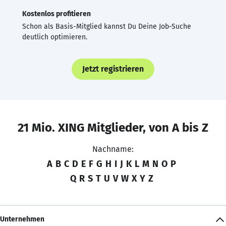
Kostenlos profitieren
Schon als Basis-Mitglied kannst Du Deine Job-Suche
deutlich optimieren.
Jetzt registrieren
21 Mio. XING Mitglieder, von A bis Z
Nachname:
A
B
C
D
E
F
G
H
I
J
K
L
M
N
O
P
Q
R
S
T
U
V
W
X
Y
Z
Unternehmen