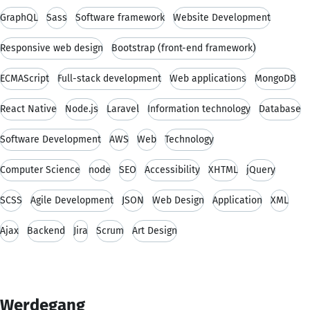
GraphQL
Sass
Software framework
Website Development
Responsive web design
Bootstrap (front-end framework)
ECMAScript
Full-stack development
Web applications
MongoDB
React Native
Node.js
Laravel
Information technology
Database
Software Development
AWS
Web
Technology
Computer Science
node
SEO
Accessibility
XHTML
jQuery
SCSS
Agile Development
JSON
Web Design
Application
XML
Ajax
Backend
Jira
Scrum
Art Design
Werdegang